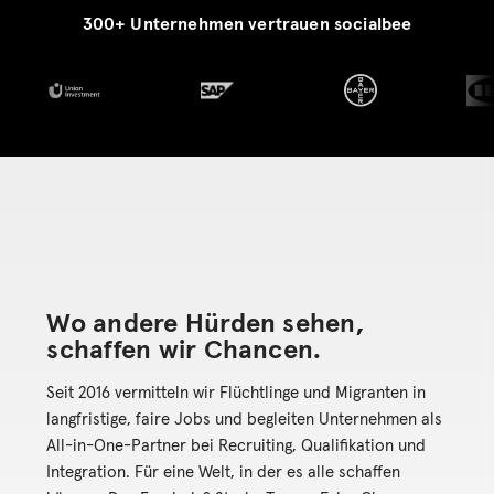
300+ Unternehmen vertrauen socialbee
Ein Jahrzehnt Wirkung
- und wir fangen
gerade erst an.
Wo andere Hürden sehen,
Was 2015 als Antwort auf die großen
schaffen wir Chancen.
Fluchtbewegungen begann, ist heute eine
der erfolgreichsten Organisationen für
Seit 2016 vermitteln wir Flüchtlinge und Migranten in
nachhaltige Arbeitsmarktintegration in
langfristige, faire Jobs und begleiten Unternehmen als
Deutschland. socialbee ist der einzige
All-in-One-Partner bei Recruiting, Qualifikation und
Recruiting-Partner, der Unternehmen
Integration. Für eine Welt, in der es alle schaffen
gezielt mit Menschen mit Flucht- und