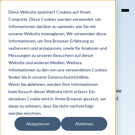
SKIP
TO
CONTENT
Diese Website speichert Cookies auf Ihrem
Computer. Diese Cookies werden verwendet, um
Informationen darüber zu sammeln, wie Sie mit
unserer Website interagieren. Wir verwenden diese
Informationen, um Ihre Browser-Erfahrung zu
verbessern und anzupassen, sowie für Analysen und
Jobs finden. Jobs bieten.
Messungen zu unseren Besuchern auf dieser
Mit Vielfalt gewinnen.
Website und anderen Medien. Weitere
Informationen zu den von uns verwendeten Cookies
Der Game-Changer im Recruiting: Gewinne
finden Sie in unserer Datenschutzrichtlinie.
Flüchtlinge und Migranten, die Dein Team
Wenn Sie ablehnen, werden Ihre Informationen
bereichern. Gemeinsam entdecken wir Talente, die
beim Besuch dieser Website nicht erfasst. Ein
einzelnes Cookie wird in Ihrem Browser gesetzt, um
andere übersehen. Qualifiziert, top-motiviert und
daran zu erinnern, dass Sie nicht nachverfolgt
mit vielfältigen Perspektiven.
werden möchten.
Akzeptieren
Ablehnen