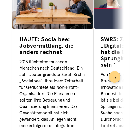
HAUFE: Socialbee:
SWR3: Zar
Jobvermittlung, die
„Digitale 
anders rechnet
hat die Ch
Sprunginn
2015 flüchteten tausende
sein“
Menschen nach Deutschland. Ein
Jahr später gründete Zarah Bruhn
Von 2022 bis 2
→
„Socialbee“. Ihre Idee: Zeitarbeit
Bruhn Beauftra
für Geflüchtete als Non-Profit-
Innovation im
Organisation. Die Einnahmen
Bundesbildung
sollten ihre Betreuung und
ist sie bei der
Qualifizierung finanzieren. Das
Sprunginnovati
Geschäftsmodell hat sich
Suche nach ges
gewandelt, das Anliegen nicht:
Durchbrüchen.
eine erfolgreiche Integration
konkret aussehe