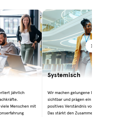
t
Systemisch
liert jährlich
Wir machen gelungene Integration
chkräfte.
sichtbar und prägen ein neues,
 viele Menschen mit
positives Verständnis von Migration.
ionserfahrung
Das stärkt den Zusammenhalt und