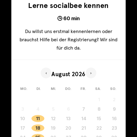
Lerne socialbee kennen
🕒 60 min
Du willst uns erstmal kennenlernen oder
brauchst Hilfe bei der Registrierung? Wir sind
für dich da.
‹
›
August 2026
MO.
DI.
MI.
DO.
FR.
SA.
SO.
1
2
3
4
5
6
7
8
9
10
11
12
13
14
15
16
17
18
19
20
21
22
23