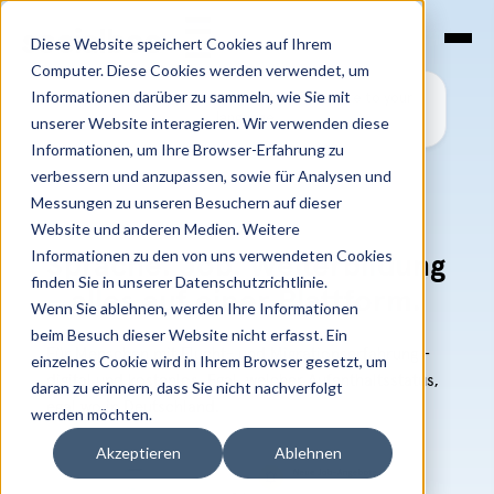
SKIP
TO
CONTENT
Diese Website speichert Cookies auf Ihrem
Computer. Diese Cookies werden verwendet, um
Informationen darüber zu sammeln, wie Sie mit
ترجم هذه الصفحة إلى لغتك باستخدام خدمة ترجمة جوجل.
unserer Website interagieren. Wir verwenden diese
Informationen, um Ihre Browser-Erfahrung zu
verbessern und anzupassen, sowie für Analysen und
Messungen zu unseren Besuchern auf dieser
Website und anderen Medien. Weitere
Informationen zu den von uns verwendeten Cookies
Sprache. Job. Weiterbildung
finden Sie in unserer Datenschutzrichtlinie.
- alles auf einer Plattform.
Wenn Sie ablehnen, werden Ihre Informationen
beim Besuch dieser Website nicht erfasst. Ein
Für Menschen mit Flucht- und Migrationserfahrung -
einzelnes Cookie wird in Ihrem Browser gesetzt, um
digital und kostenlos. Egal, welcher Aufenthaltsstatus,
daran zu erinnern, dass Sie nicht nachverfolgt
egal wo in Deutschland.
werden möchten.
Akzeptieren
Ablehnen