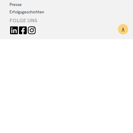
Presse
Erfolgsgeschichten
FOLGE UNS
AUSZEICHNUNGEN
© 2026 Social-Bee gGmbH
Impressum
|
Datenschutz
|
Whistleblowing