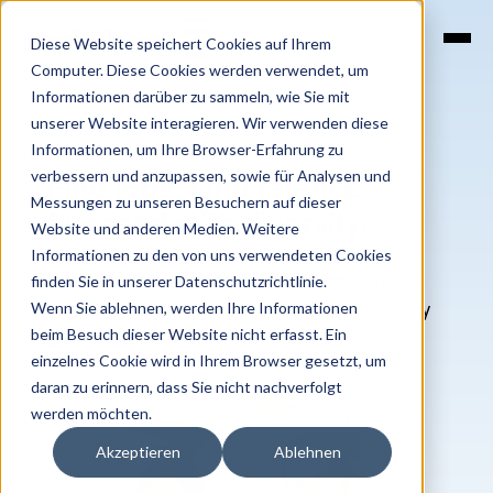
SKIP
TO
CONTENT
Diese Website speichert Cookies auf Ihrem
Computer. Diese Cookies werden verwendet, um
Informationen darüber zu sammeln, wie Sie mit
unserer Website interagieren. Wir verwenden diese
Informationen, um Ihre Browser-Erfahrung zu
verbessern und anzupassen, sowie für Analysen und
Find jobs. Find talents.
Messungen zu unseren Besuchern auf dieser
Succeed with diversity.
Website und anderen Medien. Weitere
Informationen zu den von uns verwendeten Cookies
Discover skilled, motivated refugees and
finden Sie in unserer Datenschutzrichtlinie.
Wenn Sie ablehnen, werden Ihre Informationen
migrants who will enrich your team from day
beim Besuch dieser Website nicht erfasst. Ein
one.
einzelnes Cookie wird in Ihrem Browser gesetzt, um
daran zu erinnern, dass Sie nicht nachverfolgt
werden möchten.
Akzeptieren
Ablehnen