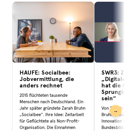
HAUFE: Socialbee:
SWR3: Zar
Jobvermittlung, die
„Digitale 
anders rechnet
hat die Ch
Sprunginn
2015 flüchteten tausende
sein“
Menschen nach Deutschland. Ein
Jahr später gründete Zarah Bruhn
Von 2022 bis 2
→
„Socialbee“. Ihre Idee: Zeitarbeit
Bruhn Beauftra
für Geflüchtete als Non-Profit-
Innovation im
Organisation. Die Einnahmen
Bundesbildung