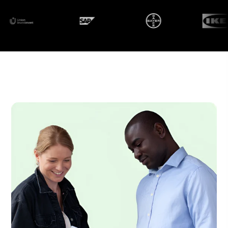
A decade of impact — and
we're just getting started.
What began in 2015 as a response to major
refugee movements is now one of the most
successful organizations for sustainable labor
market integration in Germany. socialbee is the
only recruiting partner that specifically
connects companies with people from refugee
and migration backgrounds. A social mission
with measurable business KPIs.